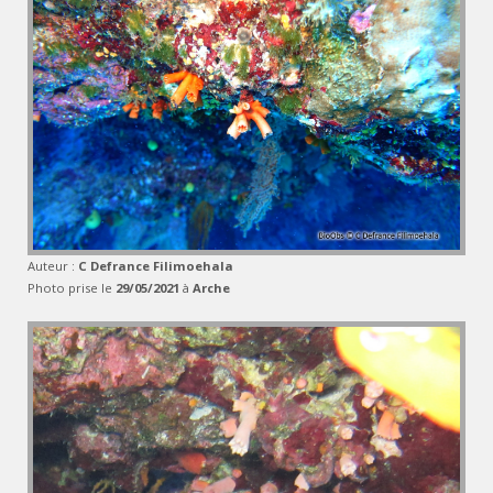
Auteur :
C Defrance Filimoehala
Photo prise le
29/05/2021
à
Arche