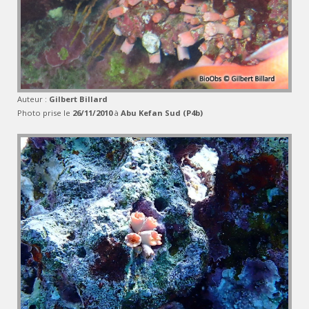
Auteur :
Gilbert Billard
Photo prise le
26/11/2010
à
Abu Kefan Sud (P4b)