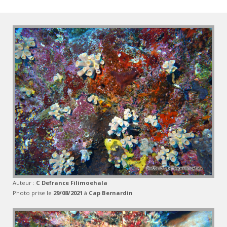
Auteur :
C Defrance Filimoehala
Photo prise le
29/08/2021
à
Cap Bernardin