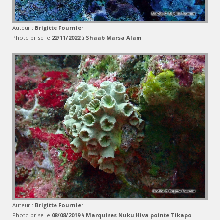
Auteur :
Brigitte Fournier
Photo prise le
22/11/2022
à
Shaab Marsa Alam
Auteur :
Brigitte Fournier
Photo prise le
08/08/2019
à
Marquises Nuku Hiva pointe Tikapo