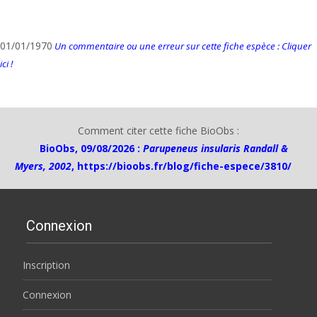
01/01/1970
Un commentaire ou une erreur sur cette fiche espèce : Cliquer
ici !
Comment citer cette fiche BioObs :
BioObs, 09/08/2026 :
Parupeneus insularis Randall &
Myers, 2002
,
https://bioobs.fr/blog/fiche-espece/3810/
Connexion
Inscription
Connexion