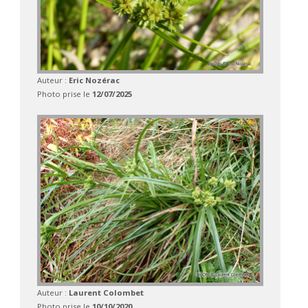
Auteur :
Eric Nozérac
Photo prise le
12/07/2025
Auteur :
Laurent Colombet
Photo prise le
10/10/2020