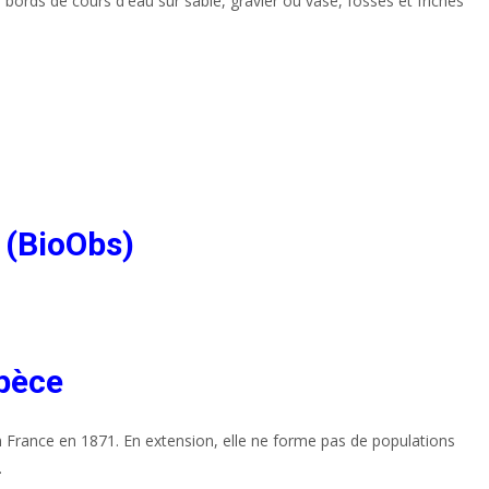
ords de cours d'eau sur sable, gravier ou vase, fossés et friches
 (BioObs)
spèce
 France en 1871. En extension, elle ne forme pas de populations
.