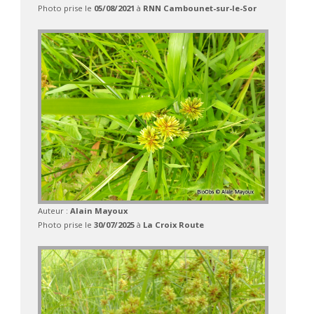
Photo prise le
05/08/2021
à
RNN Cambounet-sur-le-Sor
Auteur :
Alain Mayoux
Photo prise le
30/07/2025
à
La Croix Route