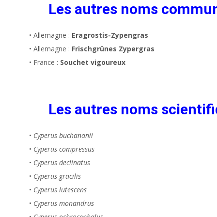
Les autres noms commu
• Allemagne :
Eragrostis-Zypengras
• Allemagne :
Frischgrünes Zypergras
• France :
Souchet vigoureux
Les autres noms scientifi
•
Cyperus buchananii
•
Cyperus compressus
•
Cyperus declinatus
•
Cyperus gracilis
•
Cyperus lutescens
•
Cyperus monandrus
•
Cyperus ochrocephalus