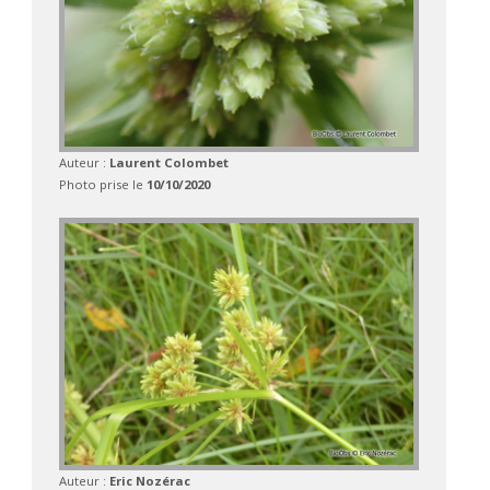
Auteur :
Laurent Colombet
Photo prise le
10/10/2020
Auteur :
Eric Nozérac