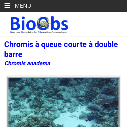
MENU
Chromis à queue courte à double
barre
Chromis anadema