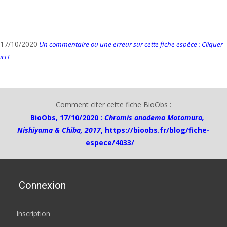
17/10/2020
Un commentaire ou une erreur sur cette fiche espèce : Cliquer
ici !
Comment citer cette fiche BioObs :
BioObs, 17/10/2020 :
Chromis anadema Motomura,
Nishiyama & Chiba, 2017
,
https://bioobs.fr/blog/fiche-
espece/4033/
Connexion
Inscription