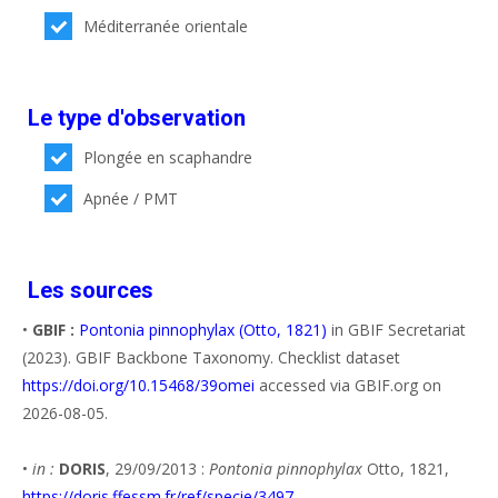
Méditerranée orientale
Le type d'observation
Plongée en scaphandre
Apnée / PMT
Les sources
•
GBIF :
Pontonia pinnophylax (Otto, 1821)
in GBIF Secretariat
(2023). GBIF Backbone Taxonomy. Checklist dataset
https://doi.org/10.15468/39omei
accessed via GBIF.org on
2026-08-05.
•
in :
DORIS
, 29/09/2013 :
Pontonia pinnophylax
Otto, 1821,
https://doris.ffessm.fr/ref/specie/3497