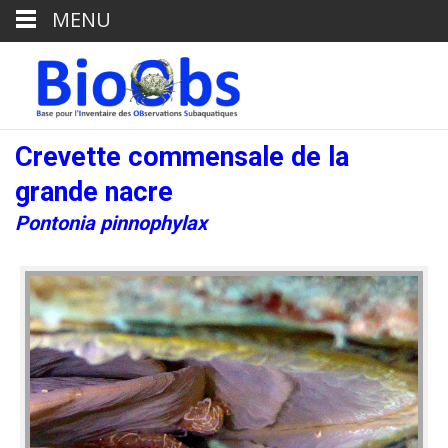
MENU
Crevette commensale de la
grande nacre
Pontonia pinnophylax