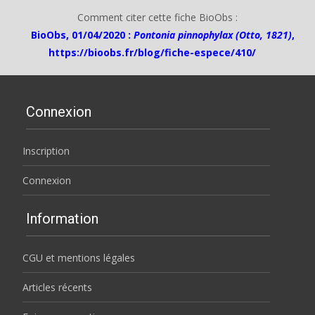
Comment citer cette fiche BioObs :
BioObs, 01/04/2020 :
Pontonia pinnophylax (Otto, 1821)
,
https://bioobs.fr/blog/fiche-espece/410/
Connexion
Inscription
Connexion
Information
CGU et mentions légales
Articles récents