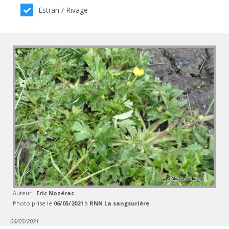
Estran / Rivage
Auteur :
Eric Nozérac
Photo prise le
06/05/2021
à
RNN La sangsurière
06/05/2021