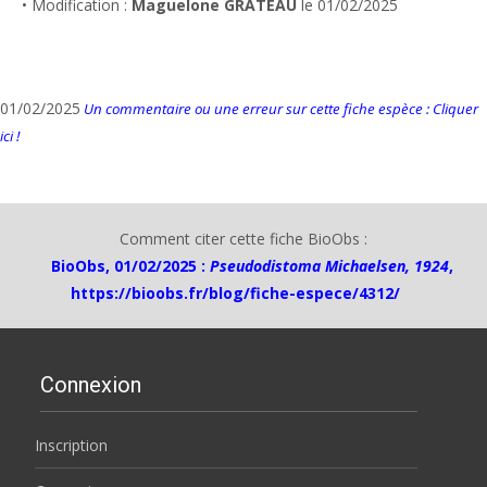
• Modification :
Maguelone GRATEAU
le 01/02/2025
01/02/2025
Un commentaire ou une erreur sur cette fiche espèce : Cliquer
ici !
Comment citer cette fiche BioObs :
BioObs, 01/02/2025 :
Pseudodistoma Michaelsen, 1924
,
https://bioobs.fr/blog/fiche-espece/4312/
Connexion
Inscription