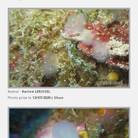
Auteur :
Karine LERISSEL
Photo prise le
12/07/2020
à
Shun