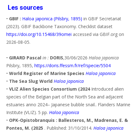
Les sources
•
GBIF :
Haloa japonica (Pilsbry, 1895)
in GBIF Secretariat
(2023). GBIF Backbone Taxonomy. Checklist dataset
https://doi.org/10.15468/39omei
accessed via GBIF.org on
2026-08-05.
•
GIRARD Pascal
in :
DORIS
,30/06/2026
Haloa japonica
Pilsbry, 1895,
https://doris.ffessm.fr/ref/specie/5504
•
World Register of Marine Species
Haloa japonica
•
The Sea Slug World
Haloa japonica
•
VLIZ Alien Species Consortium (2024
Introduced alien
species of the Belgian part of the North Sea and adjacent
estuaries anno 2024– Japanese bubble snail.. Flanders Marine
Institute (VLIZ). 5 pp.
Haloa japonica
•
OPK-Opistobranquis : Ballesteros, M., Madrenas, E. &
Pontes, M. (2025
. Published: 31/10/2014.
Haloa japonica