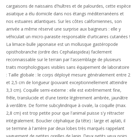
cargaisons de naissains d'huîtres et de palourdes, cette espèce
asiatique a élu domicile dans nos étangs méditerranéens et
nos estuaires atlantiques. Sur les côtes californiennes, son
arrivée a même réservé une surprise aux baigneurs : elle y
véhiculait un micro-parasite responsable d'urticaires cutanées !
La limace-bulle japonaise est un mollusque gastéropode
opisthobranche (ordre des Cephalaspidea) facilement
reconnaissable sur le terrain par l'assemblage de plusieurs
traits morphologiques visibles sans équipement de laboratoire
: Taille globale : le corps déployé mesure généralement entre 2
et 2,5 cm de longueur (pouvant exceptionnellement atteindre
3,3 cm). Coquille semi-externe : elle est extrêmement fine,
frêle, translucide et d'une teinte légèrement ambrée, jaunâtre
à verdâtre. De forme subcylindrique à ovale, la coquille (max.
2,8 cm) est trop petite pour que l'animal puisse s'y rétracter
intégralement. Bouclier céphalique (la tête) : large et aplati, il
se termine à l'arrière par deux lobes très marqués rappelant
vaguement de petites oreilles de lapin. Deux petits yeux noirs