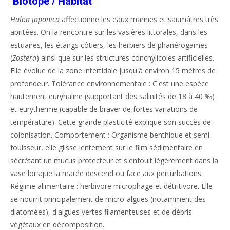
Biotope / Habitat
Haloa japonica
affectionne les eaux marines et saumâtres très
abritées. On la rencontre sur les vasières littorales, dans les
estuaires, les étangs côtiers, les herbiers de phanérogames
(
Zostera
) ainsi que sur les structures conchylicoles artificielles.
Elle évolue de la zone intertidale jusqu'à environ 15 mètres de
profondeur. Tolérance environnementale : C'est une espèce
hautement euryhaline (supportant des salinités de 18 à 40 ‰)
et eurytherme (capable de braver de fortes variations de
température). Cette grande plasticité explique son succès de
colonisation. Comportement : Organisme benthique et semi-
fouisseur, elle glisse lentement sur le film sédimentaire en
sécrétant un mucus protecteur et s'enfouit légèrement dans la
vase lorsque la marée descend ou face aux perturbations.
Régime alimentaire : herbivore microphage et détritivore. Elle
se nourrit principalement de micro-algues (notamment des
diatomées), d'algues vertes filamenteuses et de débris
végétaux en décomposition.