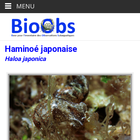
MENU
Haminoé japonaise
Haloa japonica