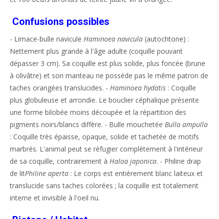
Confusions possibles
- Limace-bulle navicule
Haminoea navicula
(autochtone) :
Nettement plus grande à l'âge adulte (coquille pouvant
dépasser 3 cm). Sa coquille est plus solide, plus foncée (brune
à olivâtre) et son manteau ne possède pas le même patron de
taches orangées translucides. -
Haminoea hydatis
: Coquille
plus globuleuse et arrondie. Le bouclier céphalique présente
une forme bilobée moins découpée et la répartition des
pigments noirs/blancs diffère. - Bulle mouchetée
Bulla ampulla
: Coquille très épaisse, opaque, solide et tachetée de motifs
marbrés. L'animal peut se réfugier complètement à l'intérieur
de sa coquille, contrairement à
Haloa japonica
. - Philine drap
de lit
Philine aperta
: Le corps est entièrement blanc laiteux et
translucide sans taches colorées ; la coquille est totalement
interne et invisible à l'oeil nu.