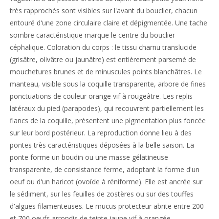
très rapprochés sont visibles sur l'avant du bouclier, chacun
entouré d'une zone circulaire claire et dépigmentée. Une tache
sombre caractéristique marque le centre du bouclier
céphalique. Coloration du corps : le tissu charnu translucide
(grisâtre, olivâtre ou jaunâtre) est entièrement parsemé de
mouchetures brunes et de minuscules points blanchâtres. Le
manteau, visible sous la coquille transparente, arbore de fines
ponctuations de couleur orange vif à rougeâtre. Les replis
latéraux du pied (parapodes), qui recouvrent partiellement les
flancs de la coquille, présentent une pigmentation plus foncée
sur leur bord postérieur. La reproduction donne lieu à des
pontes très caractéristiques déposées à la belle saison. La
ponte forme un boudin ou une masse gélatineuse
transparente, de consistance ferme, adoptant la forme d'un
oeuf ou d'un haricot (ovoïde à réniforme). Elle est ancrée sur
le sédiment, sur les feuilles de zostères ou sur des touffes
d'algues filamenteuses. Le mucus protecteur abrite entre 200
et 700 oeufs arrondis de teinte jaune vif à orangée.