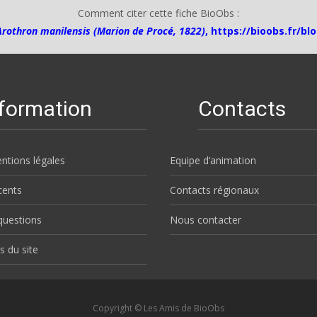
Comment citer cette fiche BioObs :
Arothron manilensis (Marion de Procé, 1822)
,
https://bioobs.fr/bl
nformation
Contacts
ntions légales
Equipe d’animation
écents
Contacts régionaux
questions
Nous contacter
s du site
Copyright © Les Amis de BioObs