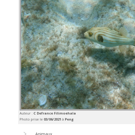
Auteur :
C Defrance Filimoehala
Photo prise le
03/06/2021
à
Peng
Animaux