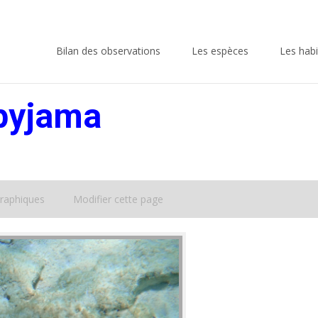
Skip
to
Bilan des observations
Les espèces
Les habi
content
pyjama
raphiques
Modifier cette page