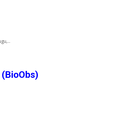
gu,...
 (BioObs)