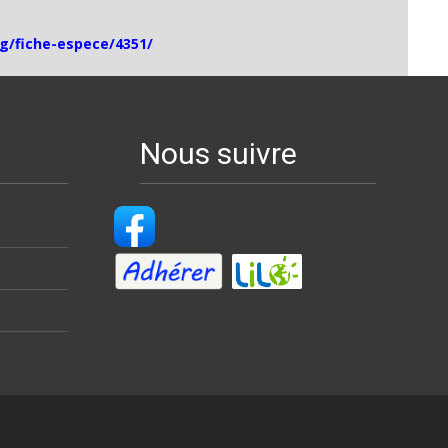
og/fiche-espece/4351/
Nous suivre