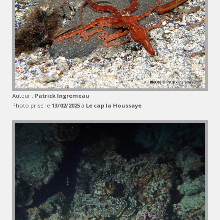
Auteur :
Patrick Ingremeau
Photo prise le
13/02/2025
à
Le cap la Houssaye