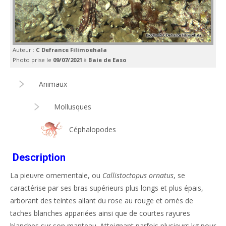
Auteur :
C Defrance Filimoehala
Photo prise le
09/07/2021
à
Baie de Easo
Animaux
Mollusques
Céphalopodes
Description
La pieuvre ornementale, ou
Callistoctopus ornatus
, se
caractérise par ses bras supérieurs plus longs et plus épais,
arborant des teintes allant du rose au rouge et ornés de
taches blanches appariées ainsi que de courtes rayures
blanches sur son manteau. Atteignant parfois plusieurs kg pour