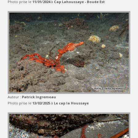
Photo prise le
11/01/2024
à
Cap Lahoussaye - Bouée Est
Auteur :
Patrick Ingremeau
Photo prise le
13/02/2025
à
Le cap la Houssaye