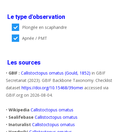
Le type d'observation
Plongée en scaphandre
Apnée / PMT
Les sources
•
GBIF :
Callistoctopus ornatus (Gould, 1852)
in GBIF
Secretariat (2023). GBIF Backbone Taxonomy. Checklist
dataset
https://doi.org/10.15468/39omei
accessed via
GBIF.org on 2026-08-04.
•
Wikipedia
Callistoctopus ornatus
•
Sealifebase
Callistoctopus ornatus
•
Inaturalist
Callistoctopus ornatus
•
Handwiki
Callistoctopus ornatus