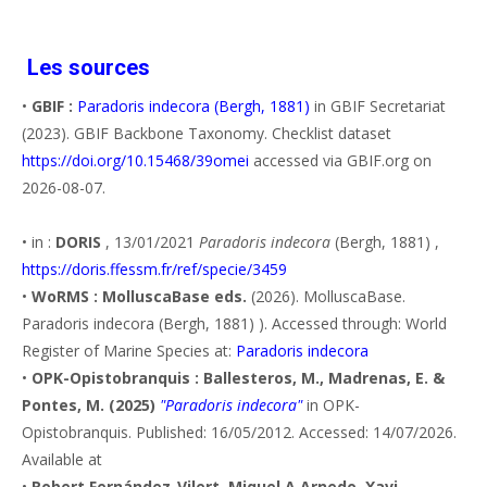
Les sources
•
GBIF :
Paradoris indecora (Bergh, 1881)
in GBIF Secretariat
(2023). GBIF Backbone Taxonomy. Checklist dataset
https://doi.org/10.15468/39omei
accessed via GBIF.org on
2026-08-07.
• in :
DORIS
, 13/01/2021
Paradoris indecora
(Bergh, 1881) ,
https://doris.ffessm.fr/ref/specie/3459
•
WoRMS : MolluscaBase eds.
(2026). MolluscaBase.
Paradoris indecora (Bergh, 1881) ). Accessed through: World
Register of Marine Species at:
Paradoris indecora
•
OPK-Opistobranquis : Ballesteros, M., Madrenas, E. &
Pontes, M. (2025)
"Paradoris indecora"
in OPK-
Opistobranquis. Published: 16/05/2012. Accessed: 14/07/2026.
Available at
•
Robert Fernández-Vilert, Miquel A Arnedo, Xavi