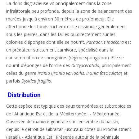
La doris disgracieuse vit principalement dans la zone
infralittorale peu profonde, depuis la zone de balancement des
marées jusqu'à environ 30 mètres de profondeur. Elle
affectionne les fonds rocheux et se dissimule généralement
sous les pierres, dans les failles ou directement sur les
colonies d'éponges dont elle se nourrit.
Paradoris indecora
est
un prédateur strictement carnivore, spécialisé dans la
consommation de spongiaires (régime spongivore). Elle se
nourrit d'éponges de l'ordre des
Dictyoceratida
, principalement
celles du genre
Ircinia
(
Ircinia variabilis, Ircinia fasciculata
) et
parfois
Dysidea fragilis
.
Distribution
Cette espèce est typique des eaux tempérées et subtropicales
de l'Atlantique Est et de la Méditerranée : - Méditerranée :
Observée de manière générale sur l'ensemble du bassin,
depuis le détroit de Gibraltar jusqu'aux côtes du Proche-Orient
(Israël). - Atlantique Est : Présente autour de la péninsule