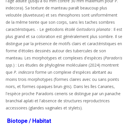
l'âge adulte (jusqu'à 60 mm contre 30 mm maximum pour P.
indecora). Sa texture de manteau paraît beaucoup plus
veloutée (duveteuse) et ses rhinophores sont uniformément
de la même teinte que son corps, sans les taches sombres
caractéristiques. - Le geitodoris étoilé
Geitodoris planata
: Il est
plus grand et sa coloration est généralement plus sombre. Il se
distingue par la présence de motifs clairs et caractéristiques en
forme d'étoiles dessinés autour des tubercules de son
manteau. Les morphotypes et complexes d'espèces (
Paradoris
spp.
) : Les études de phylogénie moléculaire (2024) montrent
que
P. indecora
forme un complexe d'espèces abritant au
moins trois morphotypes (formes claires avec ou sans points
noirs, et formes opaques brun-gris). Dans les îles Canaries,
l'espèce proche Paradoris ceneris se distingue par un panache
branchial aplati et l'absence de structures reproductrices
accessoires (glandes vaginales et stylets).
Biotope / Habitat