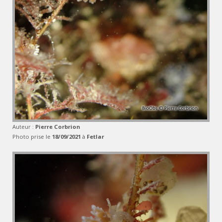
Auteur :
Pierre Corbrion
Photo prise le
18/09/2021
à
Fetlar