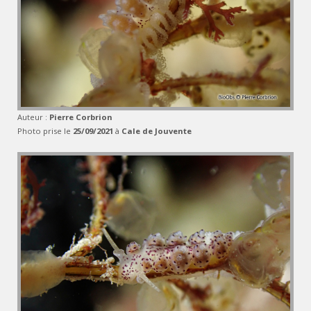
Auteur :
Pierre Corbrion
Photo prise le
25/09/2021
à
Cale de Jouvente