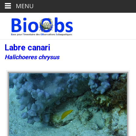
MENU
Labre canari
Halichoeres chrysus