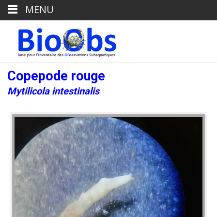
MENU
Copepode rouge
Mytilicola intestinalis