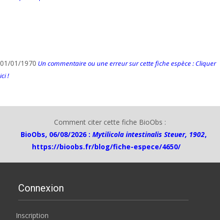
01/01/1970
Un commentaire ou une erreur sur cette fiche espèce : Cliquer
ici !
Comment citer cette fiche BioObs :
BioObs, 06/08/2026 :
Mytilicola intestinalis Steuer, 1902
,
https://bioobs.fr/blog/fiche-espece/4650/
Connexion
Inscription