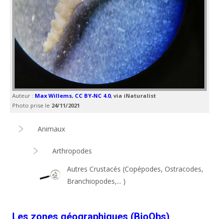
Auteur :
Max Willems
,
CC BY-NC 4.0
, via iNaturalist
Photo prise le
24/11/2021
Animaux
Arthropodes
Autres Crustacés (Copépodes, Ostracodes,
Branchiopodes,... )
Les zones géographiques (BioObs)