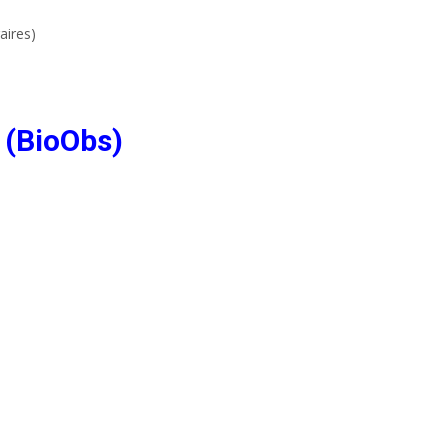
aires)
 (BioObs)