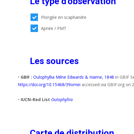
Le type d'observation
Plongée en scaphandre
Apnée / PMT
Les sources
•
GBIF :
Oulophyllia Milne Edwards & Haime, 1848
in GBIF S
https://doi.org/10.15468/39omei
accessed via GBIF.org on 
•
IUCN-Red List
Oulophyllia
Carte de distribution