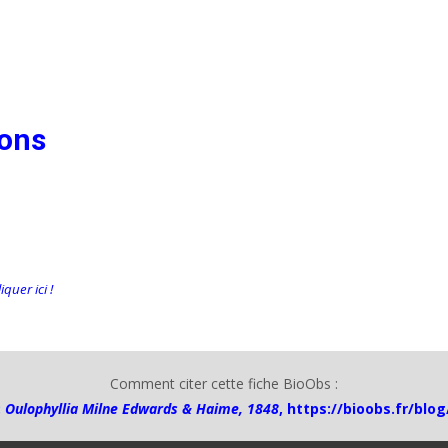
ions
quer ici !
Comment citer cette fiche BioObs :
:
Oulophyllia Milne Edwards & Haime, 1848
,
https://bioobs.fr/blo