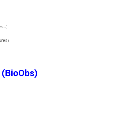
...)
ures)
 (BioObs)