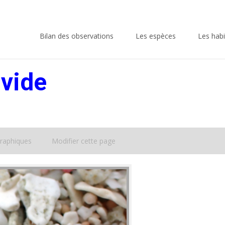
Skip
to
Bilan des observations
Les espèces
Les habi
content
ivide
raphiques
Modifier cette page