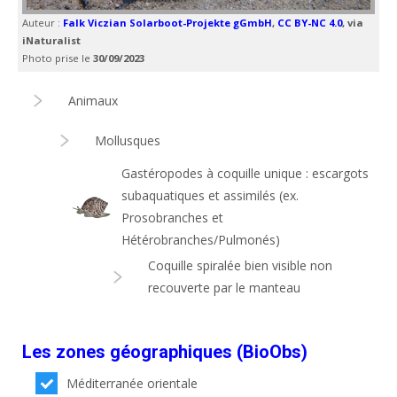
Auteur :
Falk Viczian Solarboot-Projekte gGmbH
,
CC BY-NC 4.0
, via
iNaturalist
Photo prise le
30/09/2023
Animaux
Mollusques
Gastéropodes à coquille unique : escargots
subaquatiques et assimilés (ex.
Prosobranches et
Hétérobranches/Pulmonés)
Coquille spiralée bien visible non
recouverte par le manteau
Les zones géographiques (BioObs)
Méditerranée orientale