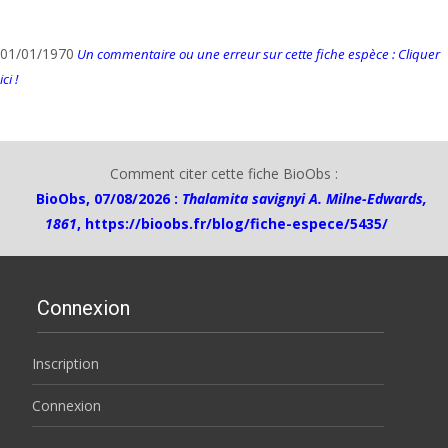
01/01/1970
Un commentaire ou une erreur sur cette fiche espèce : Cliquer
ici !
Comment citer cette fiche BioObs :
BioObs, 07/08/2026 :
Thalamita savignyi A. Milne-Edwards,
1861
,
https://bioobs.fr/blog/fiche-espece/5435/
Connexion
Inscription
Connexion