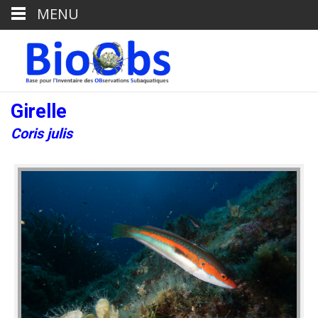
MENU
Girelle
Coris julis