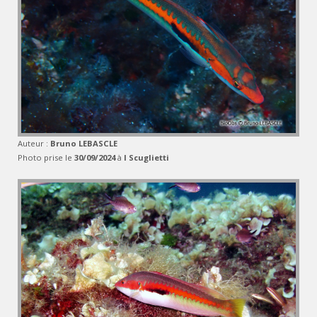
Auteur :
Bruno LEBASCLE
Photo prise le
30/09/2024
à
I Scuglietti