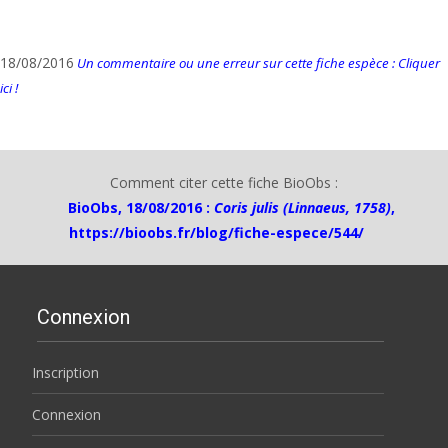
18/08/2016
Un commentaire ou une erreur sur cette fiche espèce : Cliquer
ici !
Comment citer cette fiche BioObs :
BioObs, 18/08/2016 :
Coris julis (Linnaeus, 1758)
,
https://bioobs.fr/blog/fiche-espece/544/
Connexion
Inscription
Connexion