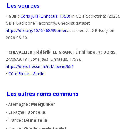
Les sources
•
GBIF :
Coris julis (Linnaeus, 1758)
in GBIF Secretariat (2023).
GBIF Backbone Taxonomy. Checklist dataset
https://doi.org/10.15468/39omei
accessed via GBIF.org on
2026-08-10.
•
CHEVALLIER Frédérik
,
LE GRANCHÉ Philippe
in :
DORIS
,
24/09/2018 :
Coris julis
(Linnaeus, 1758),
https://doris.ffessm.fr/ref/specie/651
•
Côte Bleue - Girelle
Les autres noms communs
• Allemagne :
Meerjunker
• Espagne :
Doncella
• France :
Demoiselle
• France :
Girelle royale (mâle)