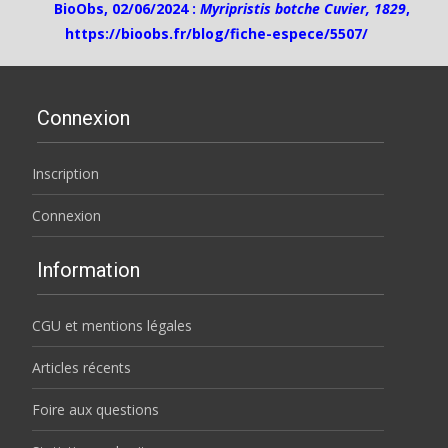
BioObs, 02/06/2024 :
Myripristis botche Cuvier, 1829
,
https://bioobs.fr/blog/fiche-espece/5507/
Connexion
Inscription
Connexion
Information
CGU et mentions légales
Articles récents
Foire aux questions