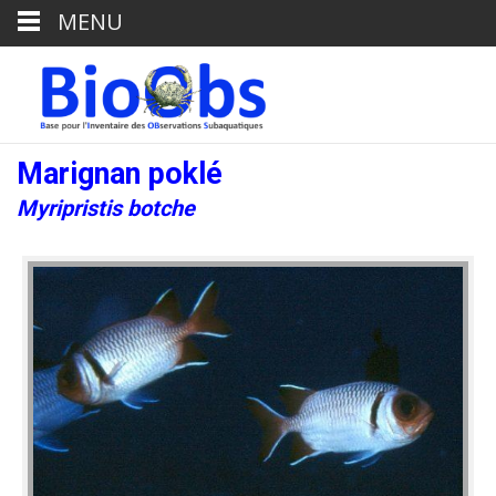
MENU
Marignan poklé
Myripristis botche