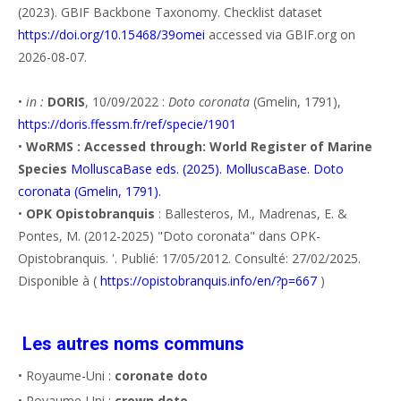
(2023). GBIF Backbone Taxonomy. Checklist dataset
https://doi.org/10.15468/39omei
accessed via GBIF.org on
2026-08-07.
•
in :
DORIS
, 10/09/2022 :
Doto coronata
(Gmelin, 1791),
https://doris.ffessm.fr/ref/specie/1901
•
WoRMS : Accessed through: World Register of Marine
Species
MolluscaBase eds. (2025). MolluscaBase. Doto
coronata (Gmelin, 1791).
•
OPK Opistobranquis
: Ballesteros, M., Madrenas, E. &
Pontes, M. (2012-2025) "Doto coronata" dans OPK-
Opistobranquis. '. Publié: 17/05/2012. Consulté: 27/02/2025.
Disponible à (
https://opistobranquis.info/en/?p=667
)
Les autres noms communs
• Royaume-Uni :
coronate doto
• Royaume-Uni :
crown doto