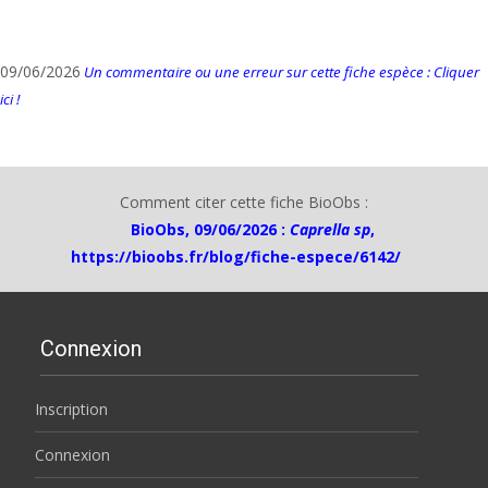
09/06/2026
Un commentaire ou une erreur sur cette fiche espèce : Cliquer
ici !
Comment citer cette fiche BioObs :
BioObs, 09/06/2026 :
Caprella sp
,
https://bioobs.fr/blog/fiche-espece/6142/
Connexion
Inscription
Connexion