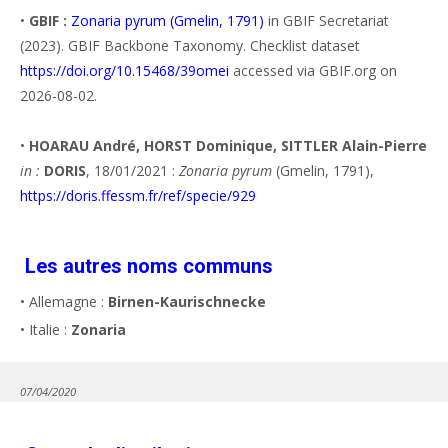
•
GBIF :
Zonaria pyrum (Gmelin, 1791)
in GBIF Secretariat
(2023). GBIF Backbone Taxonomy. Checklist dataset
https://doi.org/10.15468/39omei
accessed via GBIF.org on
2026-08-02.
•
HOARAU André, HORST Dominique, SITTLER Alain-Pierre
in :
DORIS
, 18/01/2021 :
Zonaria pyrum
(Gmelin, 1791),
https://doris.ffessm.fr/ref/specie/929
Les autres noms communs
• Allemagne :
Birnen-Kaurischnecke
• Italie :
Zonaria
07/04/2020