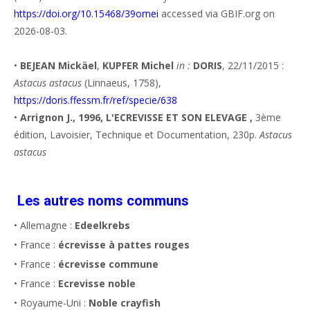
https://doi.org/10.15468/39omei
accessed via GBIF.org on
2026-08-03.
•
BEJEAN Mickäel
,
KUPFER Michel
in :
DORIS
, 22/11/2015 :
Astacus astacus
(Linnaeus, 1758),
https://doris.ffessm.fr/ref/specie/638
•
Arrignon J., 1996, L'ECREVISSE ET SON ELEVAGE ,
3ème
édition, Lavoisier, Technique et Documentation, 230p.
Astacus
astacus
Les autres noms communs
• Allemagne :
Edeelkrebs
• France :
écrevisse à pattes rouges
• France :
écrevisse commune
• France :
Ecrevisse noble
• Royaume-Uni :
Noble crayfish