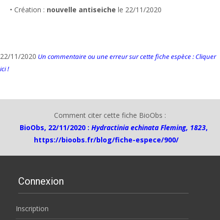
• Création :
nouvelle antiseiche
le 22/11/2020
22/11/2020
Un commentaire ou une erreur sur cette fiche espèce : Cliquer
ici !
Comment citer cette fiche BioObs :
BioObs, 22/11/2020 :
Hydractinia echinata Fleming, 1823
,
https://bioobs.fr/blog/fiche-espece/900/
Connexion
Inscription