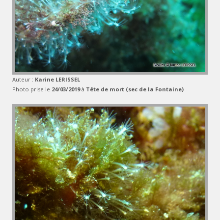
Auteur :
Karine LERISSEL
Photo prise le
24/03/2019
à
Tête de mort (sec de la Fontaine)