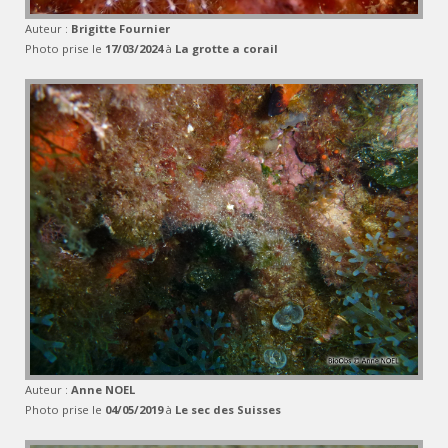
Auteur :
Brigitte Fournier
Photo prise le
17/03/2024
à
La grotte a corail
Auteur :
Anne NOEL
Photo prise le
04/05/2019
à
Le sec des Suisses