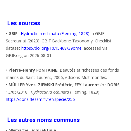
Les sources
•
GBIF :
Hydractinia echinata (Fleming, 1828)
in GBIF
Secretariat (2023). GBIF Backbone Taxonomy. Checklist
dataset
https://doi.org/10.15468/39omei
accessed via
GBIF.org on 2026-08-01.
•
Pierre-Henry FONTAINE
, Beautés et richesses des fonds
marins du Saint-Laurent, 2006, éditions Multimondes.
•
MÜLLER Yves
,
ZIEMSKI Frédéric
,
FEY Laurent
in :
DORIS
,
13/05/2018 :
Hydractinia echinata
(Fleming, 1828),
https://doris.ffessm.fr/ref/specie/256
Les autres noms communs
• Allemagne :
Hydraktinie