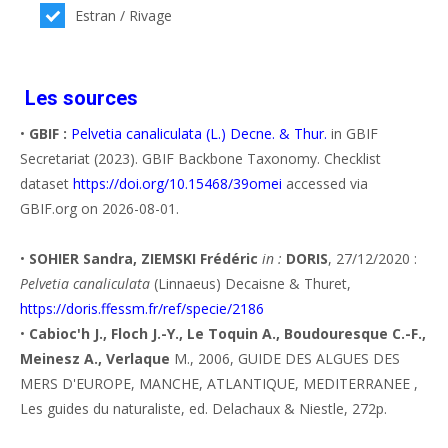
Estran / Rivage
Les sources
•
GBIF :
Pelvetia canaliculata (L.) Decne. & Thur.
in GBIF
Secretariat (2023). GBIF Backbone Taxonomy. Checklist
dataset
https://doi.org/10.15468/39omei
accessed via
GBIF.org on 2026-08-01.
•
SOHIER Sandra, ZIEMSKI Frédéric
in :
DORIS
, 27/12/2020 :
Pelvetia canaliculata
(Linnaeus) Decaisne & Thuret,
https://doris.ffessm.fr/ref/specie/2186
•
Cabioc'h J., Floch J.-Y., Le Toquin A., Boudouresque C.-F.,
Meinesz A., Verlaque
M., 2006, GUIDE DES ALGUES DES
MERS D'EUROPE, MANCHE, ATLANTIQUE, MEDITERRANEE ,
Les guides du naturaliste, ed. Delachaux & Niestle, 272p.