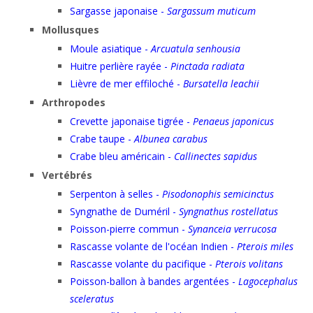
Sargasse japonaise -
Sargassum muticum
Mollusques
Moule asiatique -
Arcuatula senhousia
Huitre perlière rayée -
Pinctada radiata
Lièvre de mer effiloché -
Bursatella leachii
Arthropodes
Crevette japonaise tigrée -
Penaeus japonicus
Crabe taupe -
Albunea carabus
Crabe bleu américain -
Callinectes sapidus
Vertébrés
Serpenton à selles -
Pisodonophis semicinctus
Syngnathe de Duméril -
Syngnathus rostellatus
Poisson-pierre commun -
Synanceia verrucosa
Rascasse volante de l'océan Indien -
Pterois miles
Rascasse volante du pacifique -
Pterois volitans
Poisson-ballon à bandes argentées -
Lagocephalus
sceleratus