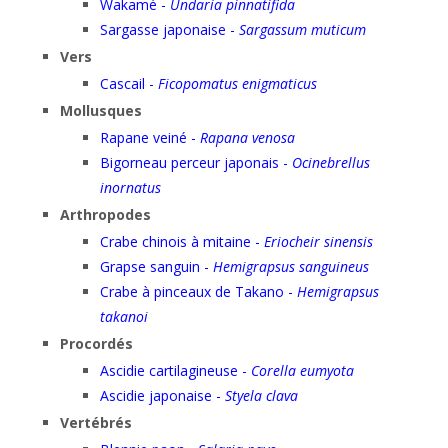
Wakamé -
Undaria pinnatifida
Sargasse japonaise -
Sargassum muticum
Vers
Cascail -
Ficopomatus enigmaticus
Mollusques
Rapane veiné -
Rapana venosa
Bigorneau perceur japonais -
Ocinebrellus
inornatus
Arthropodes
Crabe chinois à mitaine -
Eriocheir sinensis
Grapse sanguin -
Hemigrapsus sanguineus
Crabe à pinceaux de Takano -
Hemigrapsus
takanoi
Procordés
Ascidie cartilagineuse -
Corella eumyota
Ascidie japonaise -
Styela clava
Vertébrés