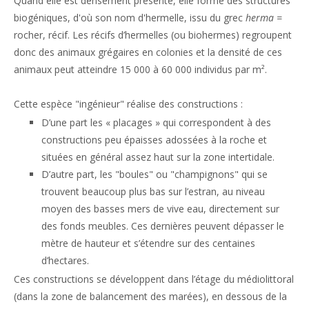
Quand elle est densément présente, elle forme des structures
biogéniques, d'où son nom d'hermelle, issu du grec
herma =
rocher, récif.
Les récifs d’hermelles (ou biohermes)
regroupent
donc des animaux grégaires en colonies et la densité de ces
animaux peut atteindre 15 000 à 60 000 individus par m².
Cette espèce "ingénieur" réalise des constructions :
D’une part les « placages » qui correspondent à des
constructions peu épaisses adossées à la roche et
situées en général assez haut sur la zone intertidale.
D’autre part, les "
boules" ou "champignons" qui se
trouvent beaucoup plus bas sur l’estran, au niveau
moyen des basses mers de vive eau,
directement sur
des fonds meubles.
Ces dernières
peuvent dépasser le
mètre de hauteur et s’étendre sur des centaines
d’hectares.
Ces constructions
se développent dans l’étage du médiolittoral
(dans la zone de balancement des marées), en dessous de la