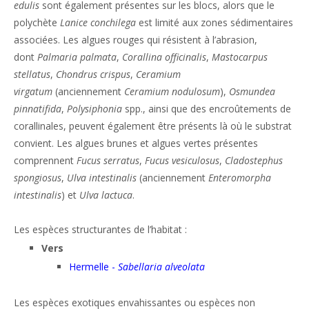
edulis
sont également présentes sur les blocs, alors que le
polychète
Lanice conchilega
est limité aux zones sédimentaires
associées. Les algues rouges qui résistent à l’abrasion,
dont
Palmaria palmata
,
Corallina officinalis
,
Mastocarpus
stellatus
,
Chondrus crispus
,
Ceramium
virgatum
(anciennement
Ceramium nodulosum
),
Osmundea
pinnatifida
,
Polysiphonia
spp., ainsi que des encroûtements de
corallinales, peuvent également être présents là où le substrat
convient. Les algues brunes et algues vertes présentes
comprennent
Fucus serratus
,
Fucus vesiculosus
,
Cladostephus
spongiosus
,
Ulva intestinalis
(anciennement
Enteromorpha
intestinalis
) et
Ulva lactuca
.
Les espèces structurantes de l’habitat :
Vers
Hermelle -
Sabellaria alveolata
Les espèces exotiques envahissantes ou espèces non