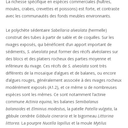
La richesse spécifique en espèces commerciales (huîtres,
moules, crabes, crevettes et poissons) est forte, et contraste
avec les communautés des fonds meubles environnants.
Le polychète sédentaire
Sabellaria alveolata
(hermelle)
construit des tubes à partir de sable et de coquilles. Sur les
rivages exposés, qui bénéficient d’un apport important de
sédiments,
S. alveolata
peut former des récifs alvéolaires sur
des blocs et des platiers rocheux des parties moyenne et
inférieure du rivage. Ces récifs de
S. alveolata
sont très
différents de la mosaïque d’algues et de balanes, ou encore
d’algues rouges, généralement associée à des rivages rocheux
modérément exposés (A1.2), et ce même si de nombreuses
espèces sont les mêmes. Ce sont notamment l’actinie
commune
Actinia equina
, les balanes
Semibalanus
balanoides
et
Elminius modestus
, la patelle
Patella vulgata
, la
gibbule cendrée
Gibbula cineraria
et le bigorneau
Littorina
littorea
. La pourpre
Nucella lapillus
et la moule
Mytilus