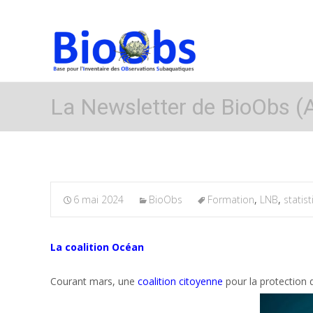
La Newsletter de BioObs (A
6 mai 2024
BioObs
Formation
,
LNB
,
statis
La coalition Océan
Courant mars, une
coalition citoyenne
pour la protection 