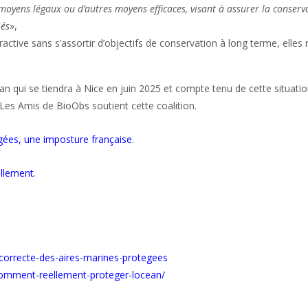
 moyens légaux ou d’autres moyens efficaces, visant à assurer la conserv
iés
»,
active sans s’assortir d’objectifs de conservation à long terme, elles
an qui se tiendra à Nice en juin 2025 et compte tenu de cette situati
n Les Amis de BioObs soutient cette coalition.
gées, une imposture française
.
ellement
.
n-correcte-des-aires-marines-protegees
comment-reellement-proteger-locean/