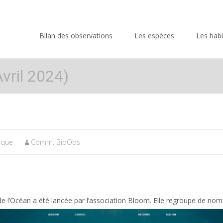
Skip
to
Bilan des observations
Les espèces
Les habi
content
vril 2024)
tique
Comm. BioObs
de l’Océan a été lancée par l’association Bloom. Elle regroupe de no