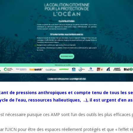
utant de pressions anthropiques et compte tenu de tous les se
le de l’eau, ressources halieutiques, ..), il est urgent d’en a
t nécessaire puisque ces AMP sont l’un des outils les plus efficaces p
 l’UICN pour être des espaces réellement protégés et que « l’effet rése