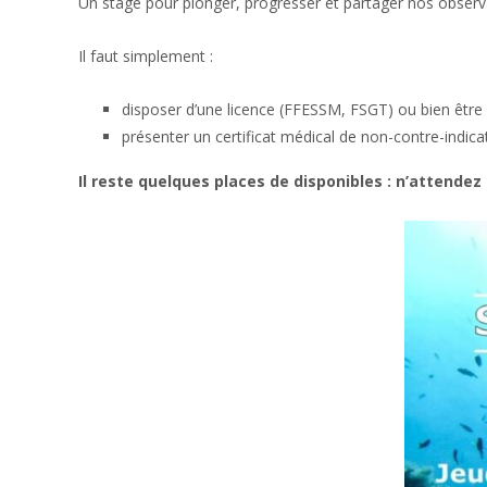
Un stage pour plonger, progresser et partager nos observa
Il faut simplement :
disposer d’une licence (FFESSM, FSGT) ou bien être u
présenter un certificat médical de non-contre-indicat
Il reste quelques places de disponibles : n’attendez