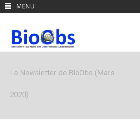
MENU
La Newsletter de BioObs (Mars
2020)