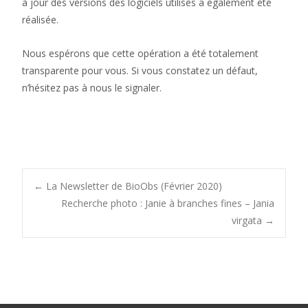
à jour des versions des logiciels utilisés a également été
réalisée.
Nous espérons que cette opération a été totalement
transparente pour vous. Si vous constatez un défaut,
n’hésitez pas à nous le signaler.
Post
←
La Newsletter de BioObs (Février 2020)
Recherche photo : Janie à branches fines – Jania
virgata
→
navigation