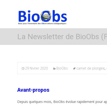
La Newsletter de BioObs (F
29 février 2020
BioObs
carnet de plongée
,
Avant-propos
Depuis quelques mois, BioObs évolue rapidement pour appo