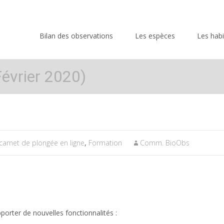
Skip
to
Bilan des observations
Les espèces
Les habi
content
évrier 2020)
carnet de plongée en ligne
,
Formation
Comm. BioObs
rter de nouvelles fonctionnalités :