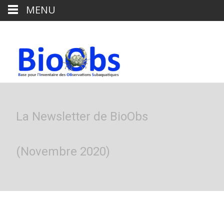
MENU
La Newsletter de BioObs
(Novembre 2020)