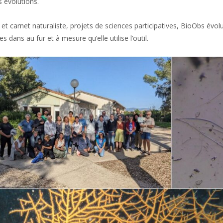
s évolutions.
 et carnet naturaliste, projets de sciences participatives, BioObs é
 dans au fur et à mesure qu’elle utilise l’outil.