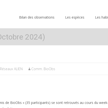
Skip
to
Bilan des observations
Les espèces
Les habi
content
Octobre 2024)
Réseaux ALIEN
Comm. BioObs
Amis de BioObs » (35 participants) se sont retrouvés au cours du wee