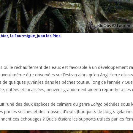
bier, la Fourmigue, Juan les Pins.
ières où le réchauffement des eaux est favorable à un développement r
vent même être observées sur l’estran alors qu’en Angleterre elles s
e de quelques juvéniles dans les pêches tout au long de l’année ? Que
ée, datées et localisées, peuvent grandement aider à répondre à ces 
roduit l’une des deux espèces de calmars du genre
Loligo
pêchées sous l
s par les seiches et des masses d’œufs (bouquets de doigts gélatineu
nnent ces échouages ? Quels étaient les supports utilisés par les fem