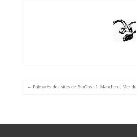
Post
←
Palmarès des sites de BioObs : 1. Manche et Mer d
navigation