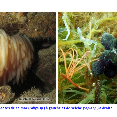
pontes de calmar (
Loligo sp
.) à gauche et de seiche (
Sepia sp
.) à droite.