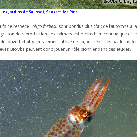
 les jardins de Sausset, Sausset les Pins.
œufs de l’espèce
Loligo forbesii
sont pondus plus tôt : de l’automne à l
igration de reproduction des calmars est moins bien connue que celle
 découvert était généralement utilisé de façons répétées par les diff
elevés BioObs peuvent donc jouer un rôle pionnier dans ces études.