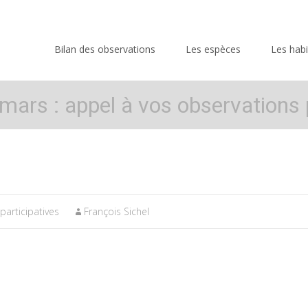
Skip
to
Bilan des observations
Les espèces
Les habi
content
lmars : appel à vos observations 
participatives
François Sichel