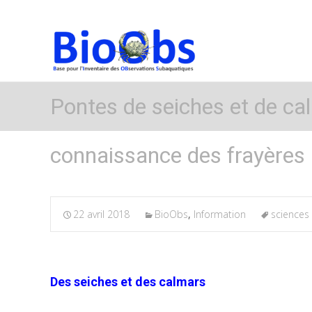
Pontes de seiches et de ca
connaissance des frayères
22 avril 2018
BioObs
,
Information
sciences 
Des seiches et des calmars