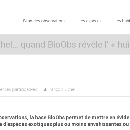
Skip
to
Bilan des observations
Les espèces
Les habi
content
el… quand BioObs révèle l’ « huî
iences participatives
François Sichel
servations, la base BioObs permet de mettre en éviden
isse d’espèces exotiques plus ou moins envahissantes o