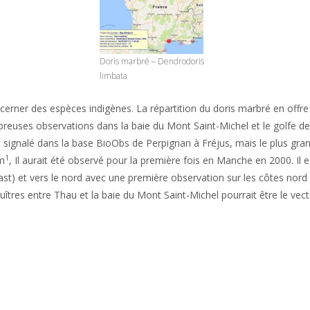
Doris marbré – Dendrodoris
limbata
erner des espèces indigènes. La répartition du doris marbré en offre 
breuses observations dans la baie du Mont Saint-Michel et le golfe de S
t signalé dans la base BioObs de Perpignan à Fréjus, mais le plus gra
1
um
, Il aurait été observé pour la première fois en Manche en 2000. Il
Cast) et vers le nord avec une première observation sur les côtes nord
huîtres entre Thau et la baie du Mont Saint-Michel pourrait être le ve