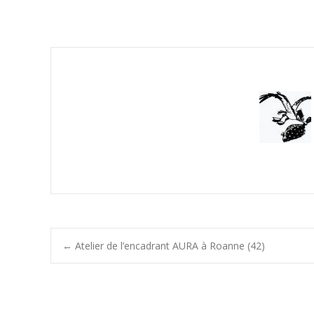
Post
←
Atelier de l’encadrant AURA à Roanne (42)
navigation