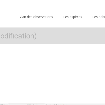
Skip
to
Bilan des observations
Les espèces
Les habi
content
dification)