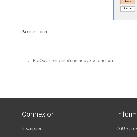
Bonne soirée
Post
←
BioObs s’enrichit d’une nouvelle fonction.
navigation
Connexion
Inform
Inscription
CGU et me