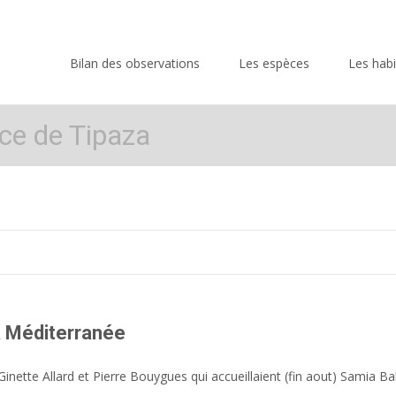
Skip
to
Bilan des observations
Les espèces
Les habi
content
ce de Tipaza
a Méditerranée
t Ginette Allard et Pierre Bouygues qui accueillaient (fin aout) Samia B