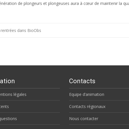
génération de plongeurs et plongeuses aura à cœur de maintenir la qual
 rentrées dans BioObs
ation
Contacts
ntions légales
Equipe d’animation
écents
Contacts régionaux
questions
Nous contacter