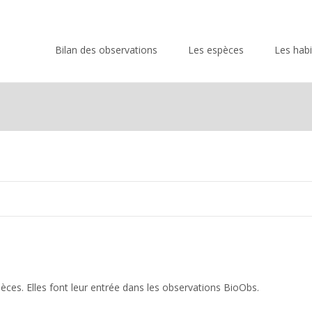
Skip
to
Bilan des observations
Les espèces
Les habi
content
es. Elles font leur entrée dans les observations BioObs.