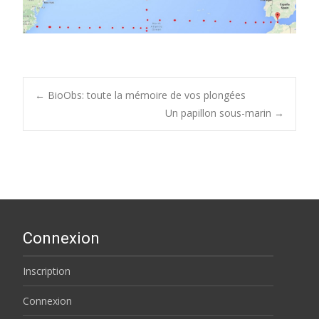
Post
←
BioObs: toute la mémoire de vos plongées
Un papillon sous-marin
→
navigation
Connexion
Inscription
Connexion