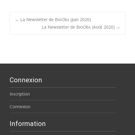
Post
←
La Newsletter de BioObs (Juin 2020)
La Newsletter de BioObs (Août 2020)
→
navigation
Connexion
Inscription
Connexion
Information