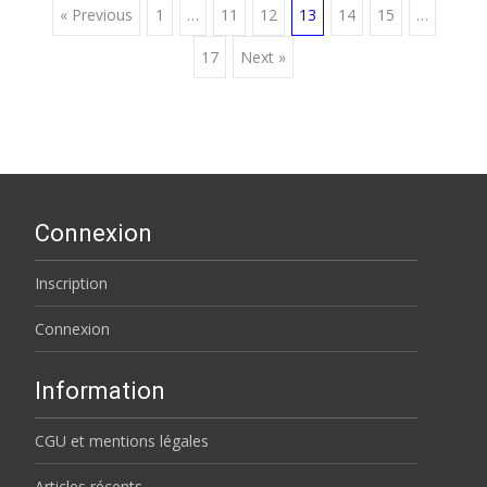
Posts
« Previous
1
…
11
12
13
14
15
…
17
Next »
navigation
Connexion
Inscription
Connexion
Information
CGU et mentions légales
Articles récents