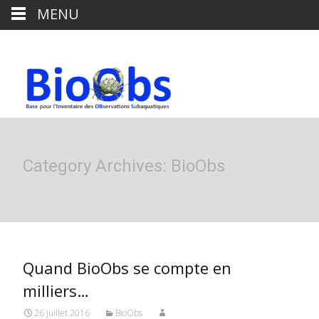
MENU
Category Archives: BioObs
Quand BioObs se compte en
milliers…
26 juillet 2016
BioObs