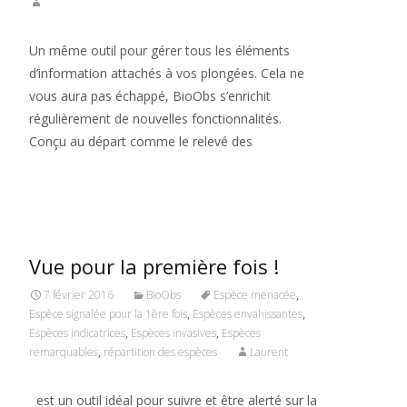
Un même outil pour gérer tous les éléments
d’information attachés à vos plongées. Cela ne
vous aura pas échappé, BioObs s’enrichit
régulièrement de nouvelles fonctionnalités.
Conçu au départ comme le relevé des
Read More…
Vue pour la première fois !
7 février 2016
BioObs
Espèce menacée
,
Espèce signalée pour la 1ère fois
,
Espèces envahissantes
,
Espèces indicatrices
,
Espèces invasives
,
Espèces
remarquables
,
répartition des espèces
Laurent
est un outil idéal pour suivre et être alerté sur la