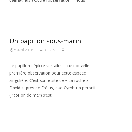
dalmatinus ) Outre l’observation, il nous
Read More…
Un papillon sous-marin
5 avril 2016
BioObs
Le papillon déploie ses ailes. Une nouvelle
première observation pour cette espèce
singulière. C’est sur le site de « La roche à
David », près de Fréjus, que Cymbulia peronii
(Papillon de mer) s’est
Read More…