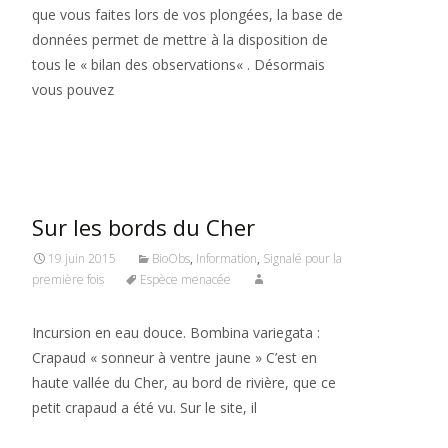
que vous faites lors de vos plongées, la base de
données permet de mettre à la disposition de
tous le « bilan des observations« . Désormais
vous pouvez
Read More…
Sur les bords du Cher
19 juin 2015
BioObs
,
Information
,
Signalé pour la
première fois
Espèce menacée
Incursion en eau douce. Bombina variegata :
Crapaud « sonneur à ventre jaune » C’est en
haute vallée du Cher, au bord de rivière, que ce
petit crapaud a été vu. Sur le site, il
Read More…