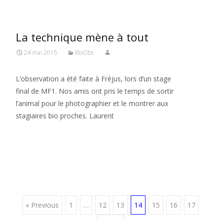
La technique mène à tout
24 mai 2015
BioObs
L’observation a été faite à Fréjus, lors d’un stage
final de MF1. Nos amis ont pris le temps de sortir
l’animal pour le photographier et le montrer aux
stagiaires bio proches. Laurent
Read More…
Posts
« Previous
1
…
12
13
14
15
16
17