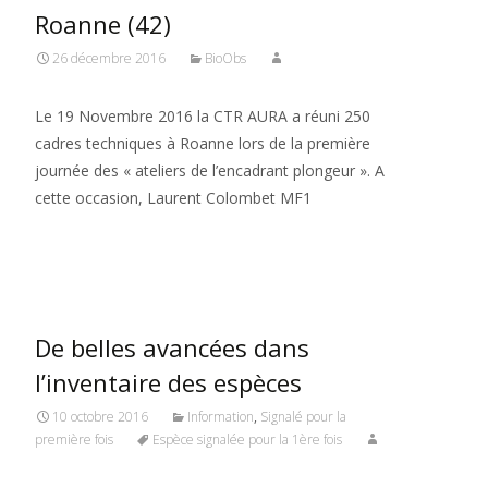
Roanne (42)
26 décembre 2016
BioObs
Le 19 Novembre 2016 la CTR AURA a réuni 250
cadres techniques à Roanne lors de la première
journée des « ateliers de l’encadrant plongeur ». A
cette occasion, Laurent Colombet MF1
Read More…
De belles avancées dans
l’inventaire des espèces
10 octobre 2016
Information
,
Signalé pour la
première fois
Espèce signalée pour la 1ère fois