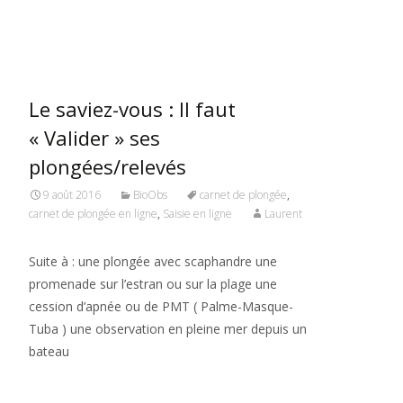
Read More…
Le saviez-vous : Il faut
« Valider » ses
plongées/relevés
9 août 2016
BioObs
carnet de plongée
,
carnet de plongée en ligne
,
Saisie en ligne
Laurent
Suite à : une plongée avec scaphandre une
promenade sur l’estran ou sur la plage une
cession d’apnée ou de PMT ( Palme-Masque-
Tuba ) une observation en pleine mer depuis un
bateau
Read More…