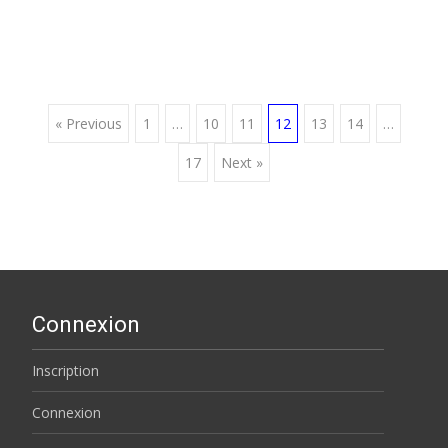
Posts
« Previous
1
…
10
11
12
13
14
…
17
Next »
navigation
Connexion
Inscription
Connexion