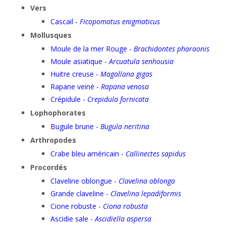
Vers
Cascail -
Ficopomatus enigmaticus
Mollusques
Moule de la mer Rouge -
Brachidontes pharaonis
Moule asiatique -
Arcuatula senhousia
Huitre creuse -
Magallana gigas
Rapane veiné -
Rapana venosa
Crépidule -
Crepidula fornicata
Lophophorates
Bugule brune -
Bugula neritina
Arthropodes
Crabe bleu américain -
Callinectes sapidus
Procordés
Claveline oblongue -
Clavelina oblonga
Grande claveline -
Clavelina lepadiformis
Cione robuste -
Ciona robusta
Ascidie sale -
Ascidiella aspersa