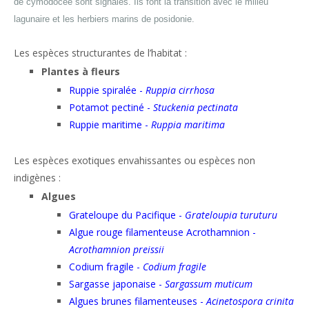
de cymodocée
sont signalés. Ils font la transition avec le milieu
lagunaire et les herbiers marins de posidonie
.
Les espèces structurantes de l’habitat :
Plantes à fleurs
Ruppie spiralée -
Ruppia cirrhosa
Potamot pectiné -
Stuckenia pectinata
Ruppie maritime -
Ruppia maritima
Les espèces exotiques envahissantes ou espèces non
indigènes :
Algues
Grateloupe du Pacifique -
Grateloupia turuturu
Algue rouge filamenteuse Acrothamnion -
Acrothamnion preissii
Codium fragile -
Codium fragile
Sargasse japonaise -
Sargassum muticum
Algues brunes filamenteuses -
Acinetospora crinita