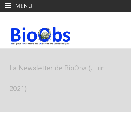
MENU
La Newsletter de BioObs (Juin
2021)