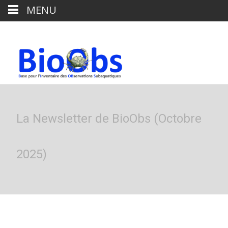
MENU
La Newsletter de BioObs (Octobre
2025)