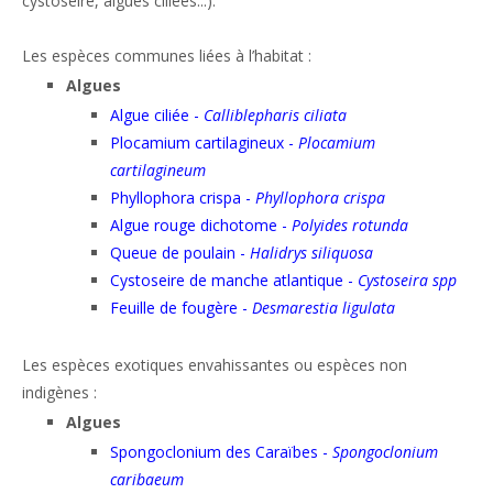
cystoseire, algues ciliées...).
Les espèces communes liées à l’habitat :
Algues
Algue ciliée -
Calliblepharis ciliata
Plocamium cartilagineux -
Plocamium
cartilagineum
Phyllophora crispa -
Phyllophora crispa
Algue rouge dichotome -
Polyides rotunda
Queue de poulain -
Halidrys siliquosa
Cystoseire de manche atlantique -
Cystoseira spp
Feuille de fougère -
Desmarestia ligulata
Les espèces exotiques envahissantes ou espèces non
indigènes :
Algues
Spongoclonium des Caraïbes -
Spongoclonium
caribaeum