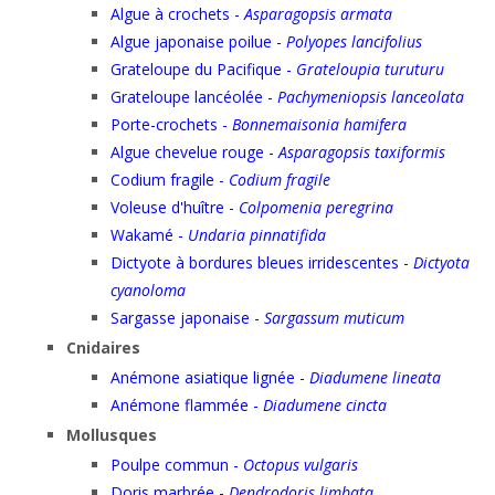
Algue à crochets -
Asparagopsis armata
Algue japonaise poilue -
Polyopes lancifolius
Grateloupe du Pacifique -
Grateloupia turuturu
Grateloupe lancéolée -
Pachymeniopsis lanceolata
Porte-crochets -
Bonnemaisonia hamifera
Algue chevelue rouge -
Asparagopsis taxiformis
Codium fragile -
Codium fragile
Voleuse d'huître -
Colpomenia peregrina
Wakamé -
Undaria pinnatifida
Dictyote à bordures bleues irridescentes -
Dictyota
cyanoloma
Sargasse japonaise -
Sargassum muticum
Cnidaires
Anémone asiatique lignée -
Diadumene lineata
Anémone flammée -
Diadumene cincta
Mollusques
Poulpe commun -
Octopus vulgaris
Doris marbrée -
Dendrodoris limbata