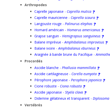
Arthropodes
Caprelle japonaise -
Caprella mutica
Caprelle mauricienne -
Caprella scaura
Langouste rouge -
Palinurus elephas
Homard américain -
Homarus americanus
Grapse sanguin -
Hemigrapsus sanguineus
Balane imprévue -
Amphibalanus improvisus
Balane ivoire -
Amphibalanus eburneus
Araignée à bande brune du Pacifique -
Ammothea
Procordés
Ascidie blanche -
Phallusia mammillata
Ascidie cartilagineuse -
Corella eumyota
Pérophore japonaise -
Perophora japonica
Cione robuste -
Ciona robusta
Ascidie japonaise -
Styela clava
Didemne gélatineux et transparent -
Diplosoma 
Vertébrés