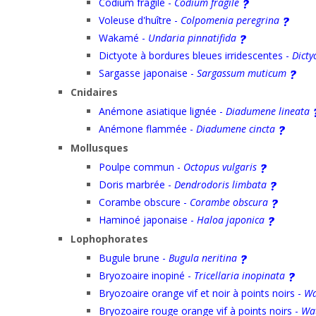
Codium fragile -
Codium fragile
Voleuse d'huître -
Colpomenia peregrina
Wakamé -
Undaria pinnatifida
Dictyote à bordures bleues irridescentes -
Dict
Sargasse japonaise -
Sargassum muticum
Cnidaires
Anémone asiatique lignée -
Diadumene lineata
Anémone flammée -
Diadumene cincta
Mollusques
Poulpe commun -
Octopus vulgaris
Doris marbrée -
Dendrodoris limbata
Corambe obscure -
Corambe obscura
Haminoé japonaise -
Haloa japonica
Lophophorates
Bugule brune -
Bugula neritina
Bryozoaire inopiné -
Tricellaria inopinata
Bryozoaire orange vif et noir à points noirs -
Wa
Bryozoaire rouge orange vif à points noirs -
Wat