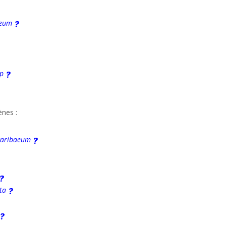
neum
pp
nes :
caribaeum
ta