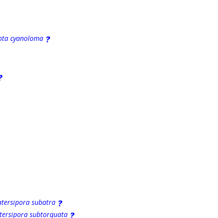
yota cyanoloma
tersipora subatra
ersipora subtorquata