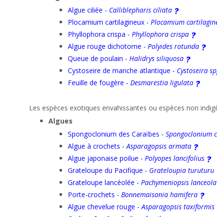
Algue ciliée -
Calliblepharis ciliata
Plocamium cartilagineux -
Plocamium cartilagi
Phyllophora crispa -
Phyllophora crispa
Algue rouge dichotome -
Polyides rotunda
Queue de poulain -
Halidrys siliquosa
Cystoseire de manche atlantique -
Cystoseira s
Feuille de fougère -
Desmarestia ligulata
Les espèces exotiques envahissantes ou espèces non indigè
Algues
Spongoclonium des Caraïbes -
Spongoclonium 
Algue à crochets -
Asparagopsis armata
Algue japonaise poilue -
Polyopes lancifolius
Grateloupe du Pacifique -
Grateloupia turuturu
Grateloupe lancéolée -
Pachymeniopsis lanceola
Porte-crochets -
Bonnemaisonia hamifera
Algue chevelue rouge -
Asparagopsis taxiformis