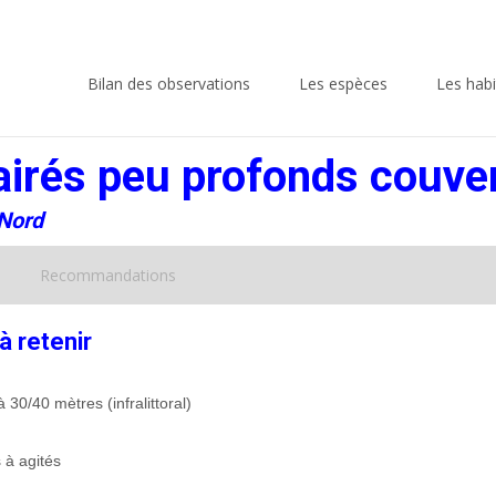
Skip
to
Bilan des observations
Les espèces
Les habi
content
airés peu profonds couver
 Nord
Recommandations
à retenir
 30/40 mètres (infralittoral)
s à agités